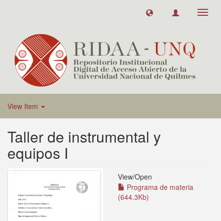
Toggl
navig
View Item
Taller de instrumental y
equipos I
View/
Open
Programa de materia
(644.3Kb)