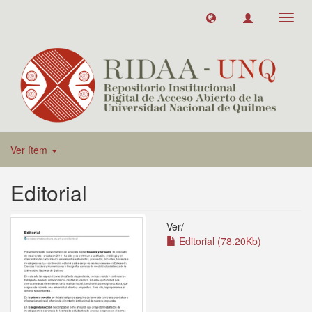
Toggl
navig
Ver ítem
Editorial
Ver/
Editorial (78.20Kb)