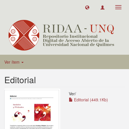
Toggl
navig
Ver ítem
Editorial
Ver/
Editorial (449.1Kb)