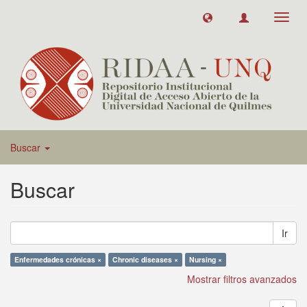
Toggl
navig
Buscar
Buscar
Ir
Enfermedades crónicas ×
Chronic diseases ×
Nursing ×
Mostrar filtros avanzados