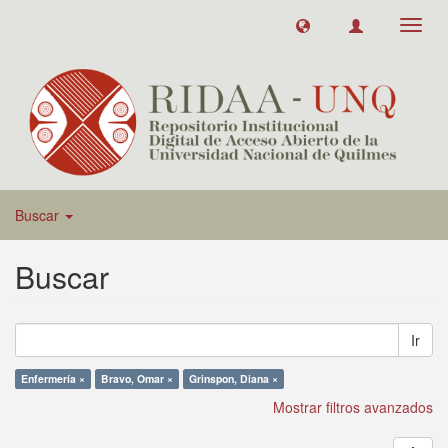
Toggl
navig
Buscar
Buscar
Ir
Enfermería ×
Bravo, Omar ×
Grinspon, Diana ×
Mostrar filtros avanzados