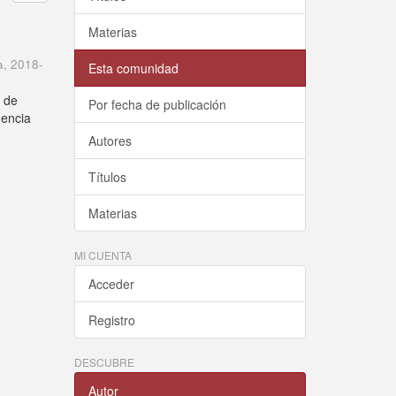
Materias
a
,
2018-
Esta comunidad
o de
Por fecha de publicación
dencia
Autores
Títulos
Materias
MI CUENTA
Acceder
Registro
DESCUBRE
Autor