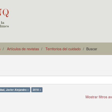
s
Artículos de revistas
Territorios del cuidado
Buscar
bal, Javier Alejandro ×
2018 ×
Mostrar filtros 