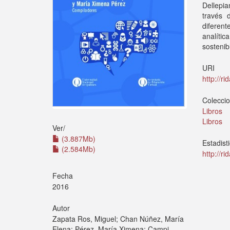
Dellepia
través 
diferen
analític
sostenib
URI
http://r
Colecci
Libros
Libros
Ver/
(3.887Mb)
Estadist
(2.584Mb)
http://r
Fecha
2016
Autor
Zapata Ros, Miguel; Chan Núñez, María
Elena; Pérez, María Ximena; Campi,