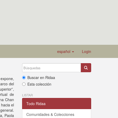
español
Login
Buscar en Ridaa
y expone,
marco del
Esta colección
perior”,
rtual de
LISTAR
ena Chan
Todo Ridaa
 hacia el
 general.
Comunidades & Colecciones
a, Paola