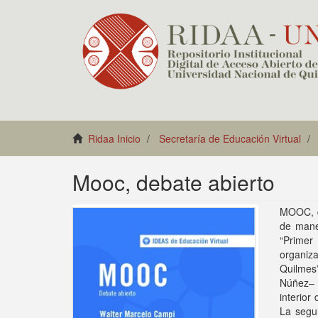
Ridaa Inicio
Secretaría de Educación Virtual
Mooc, debate abierto
MOOC, de
de maner
“Primer
organiz
Quilmes
Núñez– f
interior
La segu