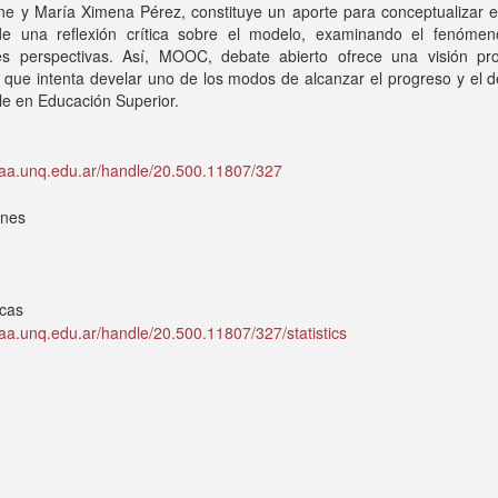
ne y María Ximena Pérez, constituye un aporte para conceptualizar e
de una reflexión crítica sobre el modelo, examinando el fenóme
tes perspectivas. Así, MOOC, debate abierto ofrece una visión pr
a que intenta develar uno de los modos de alcanzar el progreso y el d
le en Educación Superior.
idaa.unq.edu.ar/handle/20.500.11807/327
ones
icas
idaa.unq.edu.ar/handle/20.500.11807/327/statistics