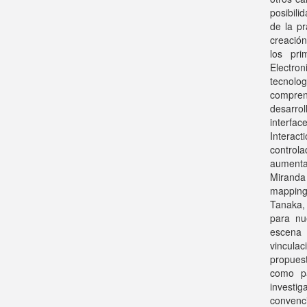
posibili
de la pr
creació
los pri
Electro
tecnolo
comprend
desarro
interfa
Interact
control
aumenta
Miranda
mapping
Tanaka, 
para nu
escena 
vincula
propuest
como pa
investi
convenci