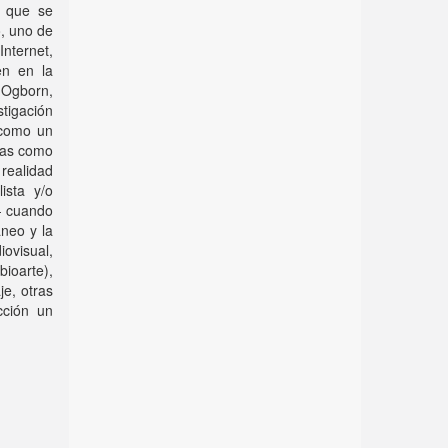
s que se
o, uno de
nternet,
en en la
(Ogborn,
tigación
 como un
icas como
realidad
ista y/o
- cuando
neo y la
iovisual,
bioarte),
je, otras
cción un