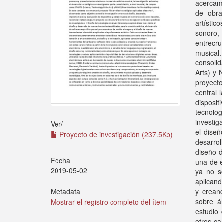
acercami
de obra
artístic
sonoro, 
entrecr
musical,
consoli
Arts) y 
proyecto
central 
disposi
tecnolog
investig
Ver/
el diseñ
Proyecto de investigación (237.5Kb)
desarro
diseño d
Fecha
una de e
2019-05-02
ya no so
aplicand
y creand
Metadata
sobre ár
Mostrar el registro completo del ítem
estudio 
otros ca