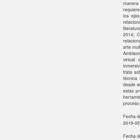
manera 
requiere
los eje
relacio
literat
2014; C
relacio
arte mul
Ambison
virtual
inmersiv
trata so
técnica 
desde el
estas pr
herrami
proceso 
Fecha de
2019-05
Fecha de