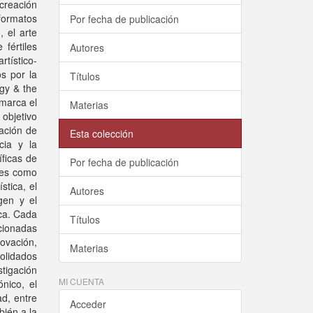
 creación
formatos
Por fecha de publicación
, el arte
 fértiles
Autores
tístico-
os por la
Títulos
gy & the
nmarca el
Materias
objetivo
uación de
Esta colección
cia y la
íficas de
Por fecha de publicación
ales como
stica, el
Autores
gen y el
ica. Cada
Títulos
acionadas
ovación,
Materias
olidados
stigación
MI CUENTA
ónico, el
ad, entre
Acceder
bién a la