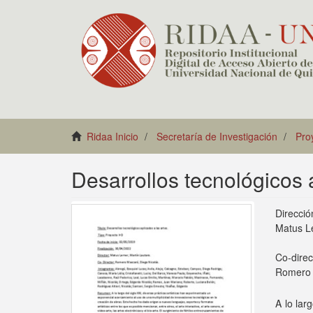
Ridaa Inicio
Secretaría de Investigación
Pro
Desarrollos tecnológicos a
Direcció
Matus Le
Co-direc
Romero 
A lo lar