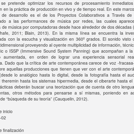
se pretende optimizar los recursos de procesamiento inmediato
n en la práctica de producción en vivo y de tiempo real. En este marc
s de desarrollo es el de los Proyectos Colaborativos a Través de I
nado a las performances de música por redes, las cuales aparec
ura de música por computadoras desde hace alrededor de dos décadas 
hafe, 2011; Blain, 2013). En la misma línea se encuentra la inves
nada con la escucha y visualización en 360º grados. El sonido visto
tidimensional proveyendo al oyente multiplicidad de información, técn
ic o ISSP (Immersive Sound System Panning) que acompañan a la 
 o aumentada, en orden de lograr una experiencia sensorial real
a. Dado que la crítica de arte contemporánea carece de voz -fracasa
bre aquellas producciones que tienen que ver con el arte contemporá
(desde lo analógico hasta lo digital, desde la fotografía hasta el aud
 theremin hasta los sistemas hipermedia, desde el ciberarte hasta el 
ácticas deberán buscar una teorización que de cuenta de otro lengua
entas, otros métodos para pensarse a sí mismas, poniendo en a
de “búsqueda de su teoría” (Cauquelin, 2012).
 inicio
-02
 finalización