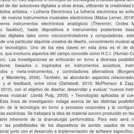
dad de dar soluciones digitales a otras áreas, utilizando la creatividad 
áctica artística. • Luthería Electrónica La luthería electrónica se enf
n de nuevos instrumentos musicales electrónicos (Matus Lerner, 2018
meros instrumentos electrónicos analógicos (Theremin; Ondes M
nic Sackbut), hasta dispositivos e instrumentos posteriores ba
gías digitales tales como microcontroladores y computadoras, es
e una particular alquimia creativa de diseño, conocimiento musical a
llo tecnológico. Uno de los ejes claves en esta área es el de d
ces, que involucra aspectos del campo conocido como H.C.I. (Human-C
ion). Las investigaciones se enfocarán en torno a diversas posibili
adores: basados o inspirados en instrumentos acústicos, inst
dos y meta-instrumentos, y controladores alternativos (Bonger
 y Wanderley, 2006). También, se abordarán aspectos relacionado
 y el feedback, entre otros (Dahlstedt, 2015; McPherson & Zapp
2010), con el objetivo de diseñar, desarrollar y evaluar “nuevos ins
evas músicas” (Jordà Puig, 2005). • Tecnologías aplicadas al cue
Esta línea de investigación indaga acerca de las distintas posibili
ción de la tecnología en torno a procesos corporales y la configur
as escénicas. Se trabajará la idea de material sonoro producido en ti
rte inherente de la dramaturgia performática. Para esto será n
gar las posibilidades de los dispositivos de sonido usados de m
onal junto con el desarrollo e implementación de software específico