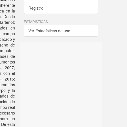
inherente
Registro
oca en la
). Desde
ESTADÍSTICAS
artenot;
sados en
Ver Estadísticas de uso
te campo
plicado y
iseño de
omputer-
dades de
rumentos
s, 2007;
s con el
i, 2015;
trumentos
rpo y la
dades de
ación de
empo real
ecesario
anera no
. De esta