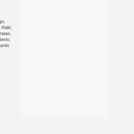
go;
 Iñaki;
rasso,
berto,
gardo