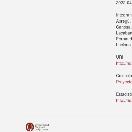
2022-04
Integran
Abregú, 
Canosa, 
Lacabann
Fernand
Luciana 
URI
http://r
Colecci
Proyecto
Estadist
http://r