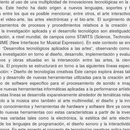
ento al uso de una multiplicidad de innovaciones tecnológicas en la
s. Este hecho ha dado origen a nuevos lenguajes, soportes y 
os entre los que es posible mencionar, entre otros, el arte interactivo
el video-arte, las artes electrónicas y el bio-arte. El surgimiento de
uzamientos de procesos y procedimientos relativos a la creación ar
 la investigación aplicada y el desarrollo tecnológico son atestiguad
dación, a nivel mundial, de campos como STARTS (Science, Technolo
NIME (New Interfaces for Musical Expression). En este contexto se e
 “Desarrollos tecnológicos aplicados a las artes”, observando como 
la investigación en torno al diseño, desarrollo, implementación y eval
tivos y obras situadas en la intersección entre las artes, la cien
ía. El proyecto se estructurará en torno a las siguientes líneas espec
ación: • Diseño de tecnologías creativas Este campo explora áreas t
o y desarrollo de nuevas herramientas utilizadas para la creación artí
llo de software específico para el procesamiento de sonido e ima
e nuevas herramientas informáticas aplicadas a la performance artíst
stas líneas se desarrolla expansivamente alrededor de temáticas rel
lo a la música sino también al arte multimedial, el diseño y la inn
o conocimientos y herramientas de hardware y software libre ya cons
o nuevas herramientas con estas características a partir de la inve
eas variadas tales como la electrónica, la estética del arte electr
de los lenguajes de programación, el diseño sonoro y la interactivid
mpos. En este aspecto el concepto de tecnologías creativas aplica tam