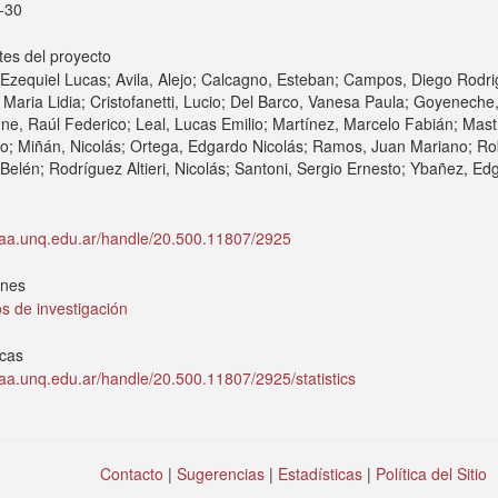
-30
tes del proyecto
Ezequiel Lucas; Avila, Alejo; Calcagno, Esteban; Campos, Diego Rodri
Maria Lidia; Cristofanetti, Lucio; Del Barco, Vanesa Paula; Goyeneche,
e, Raúl Federico; Leal, Lucas Emilio; Martínez, Marcelo Fabián; Mast
o; Miñán, Nicolás; Ortega, Edgardo Nicolás; Ramos, Juan Mariano; Ro
Belén; Rodríguez Altieri, Nicolás; Santoni, Sergio Ernesto; Ybañez, Ed
idaa.unq.edu.ar/handle/20.500.11807/2925
ones
s de investigación
icas
idaa.unq.edu.ar/handle/20.500.11807/2925/statistics
Contacto
|
Sugerencias
|
Estadísticas
|
Política del Sitio