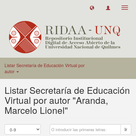
Toggl
navig
Listar Secretaría de Educación Virtual por
autor
Listar Secretaría de Educación
Virtual por autor "Aranda,
Marcelo Lionel"
Ir