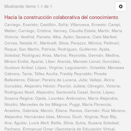
Mostrando ítems 1-1 de 1
Hacia la construcción colaborativa del conocimiento
Carriego, Evaristo; Castillón, Sofía; Villanueva, Ernesto; Campi,
Walter; Carriego, Cristina; Vanney, Claudia Estela; Martin, María
Victoria; Vestfrid, Pamela; Alba, Aylén; Seoane, Cielo Maribel;
Correa, Natalia H.; Martinelli, Silvia; Perazzo, Mónica; Pettinari,
Roque; San Martín, Patricia; Rodríguez, Guillermo; Ayala,
Soledad; Rodriguez Arias, Marina; Reynolds, Germán; Medina,
Miriam Emilia; Aparisi, Liber; Aranda, Marcelo Lionel; González,
Gustavo Aníbal; López, Virginia; Leguizamón, Griselda; Meneses
Cabrera, Tania; Téllez Acuña, Freddy Reynaldo; Pineda
Ballesteros, Eliécer; Pereira de Lucena, Julia; Vallejo, Alcira;
González, Alejandro Héctor; Peuriot, Julieta; Obregón, Victoria;
Rodriguez Nosti, Alejandro; Santoveña Casal, Sonia; López,
Susana Regina; Ojeda, Lourdes; Ambrosino, María Alejandra;
Nicolini, Mercedes de los Milagros; Puggi, María Florencia;
Anselmo, Gabriela; Menón, Eliana; Ramos, Germán; Ruiz Moreno,
Alejandra; Hernández Islas, Mónica; Duch, Virginia; Rojo Bily,
Ana; Aguilar, Lucía Abril; Batlle, Silvia; Sulca, Susana Soledad;
Pacheco, Emmanuel Omar
(
Secretaría de Educación Virtual,