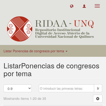
Toggl
navig
Listar Ponencias de congresos por tema
ListarPonencias de congresos
por tema
Ir
Mostrando ítems 1-20 de 35