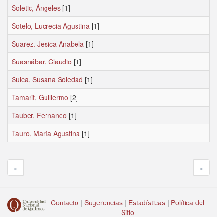
Soletic, Ángeles
[1]
Sotelo, Lucrecia Agustina
[1]
Suarez, Jesica Anabela
[1]
Suasnábar, Claudio
[1]
Sulca, Susana Soledad
[1]
Tamarit, Guillermo
[2]
Tauber, Fernando
[1]
Tauro, María Agustina
[1]
«
»
Contacto
|
Sugerencias
|
Estadísticas
|
Política del
Sitio