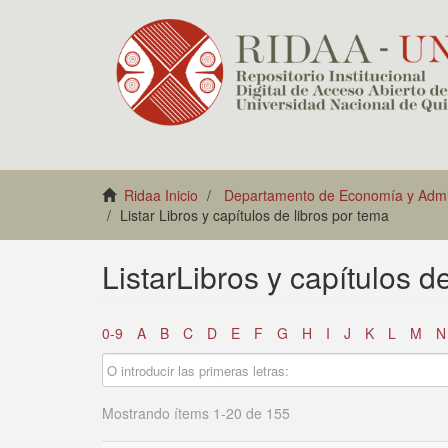
Ridaa Inicio
Departamento de Economía y Admin
Listar Libros y capítulos de libros por tema
ListarLibros y capítulos d
0-9
A
B
C
D
E
F
G
H
I
J
K
L
M
N
Mostrando ítems 1-20 de 155