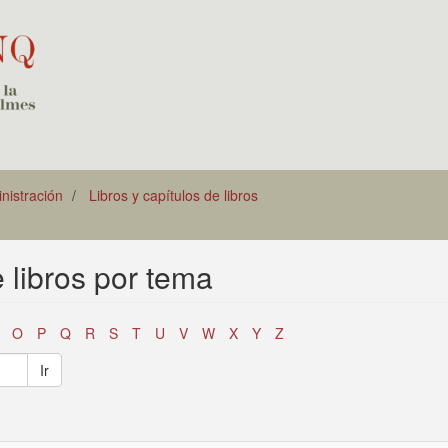
istración
Libros y capítulos de libros
e libros por tema
O
P
Q
R
S
T
U
V
W
X
Y
Z
Ir