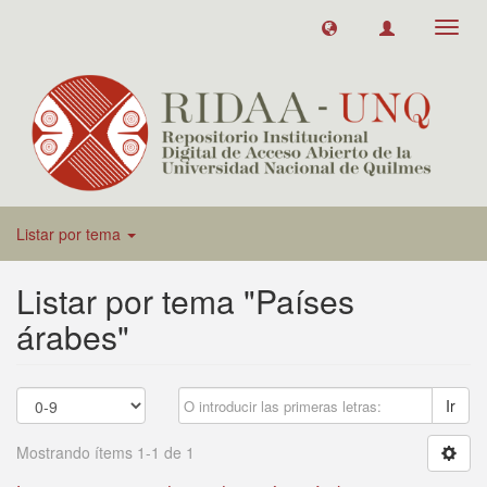
Toggl
navig
Listar por tema
Listar por tema "Países
árabes"
Ir
Mostrando ítems 1-1 de 1