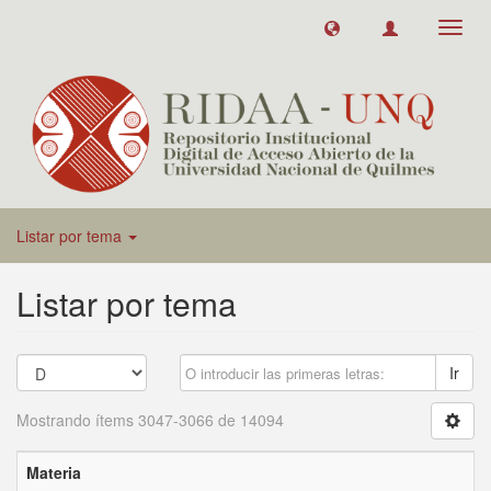
Toggl
navig
Listar por tema
Listar por tema
Ir
Mostrando ítems 3047-3066 de 14094
Materia