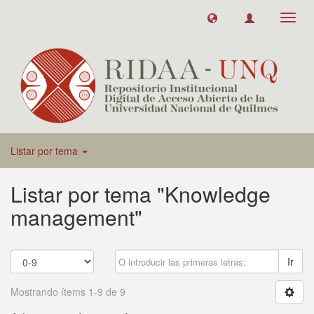
Toggl
navig
Listar por tema
Listar por tema "Knowledge
management"
Ir
Mostrando ítems 1-9 de 9