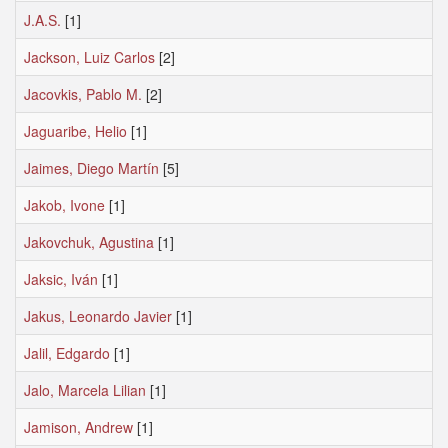
J.A.S.
[1]
Jackson, Luiz Carlos
[2]
Jacovkis, Pablo M.
[2]
Jaguaribe, Helio
[1]
Jaimes, Diego Martín
[5]
Jakob, Ivone
[1]
Jakovchuk, Agustina
[1]
Jaksic, Iván
[1]
Jakus, Leonardo Javier
[1]
Jalil, Edgardo
[1]
Jalo, Marcela Lilian
[1]
Jamison, Andrew
[1]