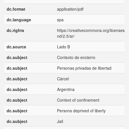
dc.format
application/pdf
dc.language
spa
dc.rights
https://creativecommons.org/licenses/b
nd/2.5/ar/
dc.source
Lado B
dc.subject
Contexto de encierro
dc.subject
Personas privadas de libertad
dc.subject
Cárcel
dc.subject
Argentina
dc.subject
Context of confinement
dc.subject
Persons deprived of liberty
dc.subject
Jail