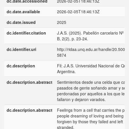
dc.date.accessioned
2026-02-05T18:46:13Z
dc.date.available
2026-02-05T18:46:13Z
dc.date.issued
2025
dc.identifier.citation
J.A.S. (2025). Pabellón carcelario Nº 1
B, 2(2), p. 23-24.
dc.identifier.uri
http://ridaa.unq.edu.ar/handle/20.500.
5874
dc.description
Fil: J.A.S. Universidad Nacional de Qui
Argentina.
dc.description.abstract
Sentimientos desde una celda que carg
pasados de gente soñando amar y ser
perdonadas por aquellos a los que les
fallaron y dejaron varados.
dc.description.abstract
Feelings from a cell that carries the pas
people dreaming of loving and being
forgiven by those they failed and left
stranded.