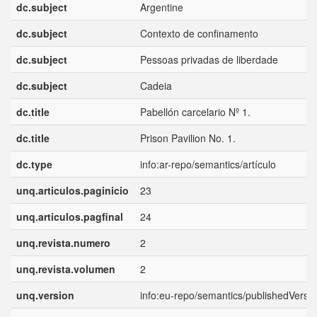
dc.subject
Argentine
dc.subject
Contexto de confinamento
dc.subject
Pessoas privadas de liberdade
dc.subject
Cadeia
dc.title
Pabellón carcelario Nº 1.
dc.title
Prison Pavilion No. 1.
dc.type
info:ar-repo/semantics/artículo
unq.articulos.paginicio
23
unq.articulos.pagfinal
24
unq.revista.numero
2
unq.revista.volumen
2
unq.version
info:eu-repo/semantics/publishedVersi