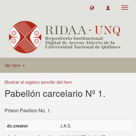
Toggl
navig
Ver ítem
Mostrar el registro sencillo del ítem
Pabellón carcelario Nº 1.
Prison Pavilion No. 1.
dc.creator
J.A.S.