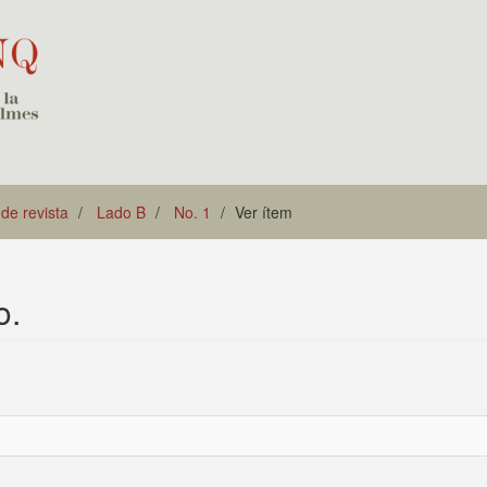
 de revista
Lado B
No. 1
Ver ítem
o.