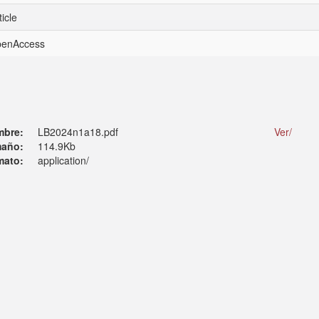
icle
openAccess
mbre:
LB2024n1a18.pdf
Ver/
año:
114.9Kb
mato:
application/