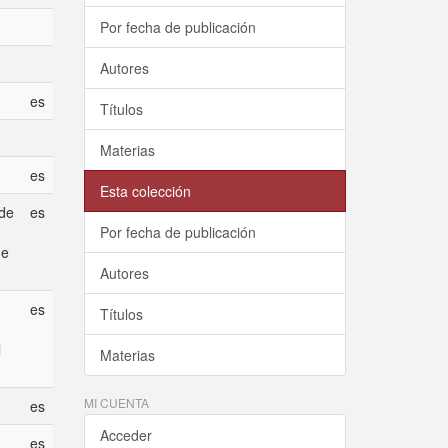
Por fecha de publicación
Autores
es
Títulos
Materias
es
Esta colección
 de
es
Por fecha de publicación
de
Autores
es
Títulos
l
Materias
MI CUENTA
es
Acceder
es