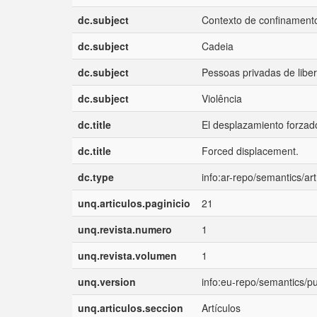
dc.subject
Contexto de confinament
dc.subject
Cadeia
dc.subject
Pessoas privadas de libe
dc.subject
Violência
dc.title
El desplazamiento forzad
dc.title
Forced displacement.
dc.type
info:ar-repo/semantics/art
unq.articulos.paginicio
21
unq.revista.numero
1
unq.revista.volumen
1
unq.version
info:eu-repo/semantics/p
unq.articulos.seccion
Artículos