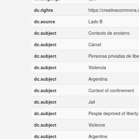
dc.rights
https://creativecommons.o
dc.source
Lado B
dc.subject
Contexto de encierro
dc.subject
Cárcel
dc.subject
Personas privadas de libe
dc.subject
Violencia
dc.subject
Argentina
dc.subject
Context of confinement
dc.subject
Jail
dc.subject
People deprived of liberty
dc.subject
Violence
dc.subject
Argentine