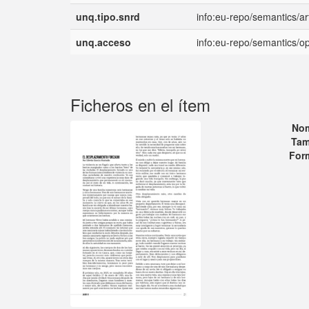
unq.tipo.snrd
info:eu-repo/semantics/art
unq.acceso
info:eu-repo/semantics/
Ficheros en el ítem
No
Tam
For