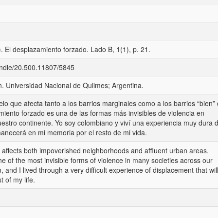
. El desplazamiento forzado. Lado B, 1(1), p. 21.
handle/20.500.11807/5845
n. Universidad Nacional de Quilmes; Argentina.
elo que afecta tanto a los barrios marginales como a los barrios “bien”
miento forzado es una de las formas más invisibles de violencia en
stro continente. Yo soy colombiano y viví una experiencia muy dura 
necerá en mi memoria por el resto de mi vida.
t affects both impoverished neighborhoods and affluent urban areas.
e of the most invisible forms of violence in many societies across our
 and I lived through a very difficult experience of displacement that wil
 of my life.