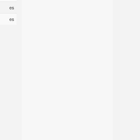
es
es