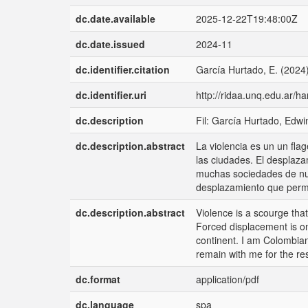
dc.date.available
2025-12-22T19:48:00Z
dc.date.issued
2024-11
dc.identifier.citation
García Hurtado, E. (2024)
dc.identifier.uri
http://ridaa.unq.edu.ar/
dc.description
Fil: García Hurtado, Edwi
dc.description.abstract
La violencia es un un flag
las ciudades. El desplaza
muchas sociedades de nue
desplazamiento que perma
dc.description.abstract
Violence is a scourge tha
Forced displacement is on
continent. I am Colombian,
remain with me for the rest
dc.format
application/pdf
dc.language
spa