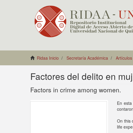
Ridaa Inicio
Secretaría Académica
Artículos
Factores del delito en muj
Factors in crime among women.
En esta
contaron
On this 
life exp