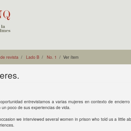
 de revista
Lado B
No. 1
Ver ítem
eres.
 oportunidad entrevistamos a varias mujeres en contexto de encierro
 un poco de sus experiencias de vida.
occasion we interviewed several women in prison who told us a little ab
eriences.