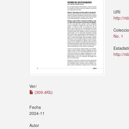
URI
http://r
Colecci
No. 1
Estadist
http://r
Ver/
(309.4Kb)
Fecha
2024-11
Autor