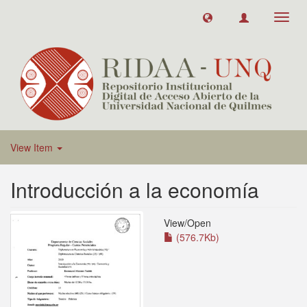
Toggl
navig
View Item
Introducción a la economía
View/
Open
(576.7Kb)