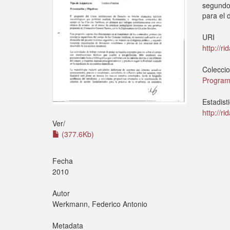
segundo
para el 
URI
http://r
Colecci
Program
Estadist
http://r
Ver/
(377.6Kb)
Fecha
2010
Autor
Werkmann, Federico Antonio
Metadata