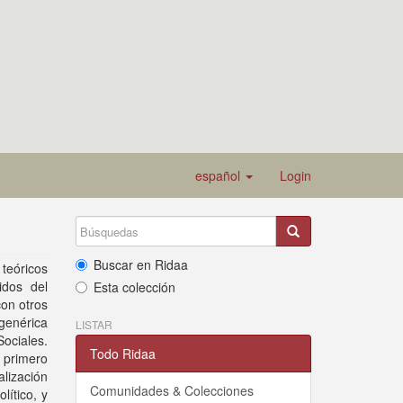
español
Login
Buscar en Ridaa
teóricos
idos del
Esta colección
on otros
genérica
LISTAR
ociales.
Todo Ridaa
 primero
alización
Comunidades & Colecciones
lítico, y