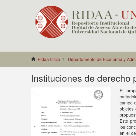
Ridaa Inicio
Departamento de Economía y Admin
Instituciones de derecho 
El prop
metodol
campo d
objetos
propues
Este pr
los conc
en el de