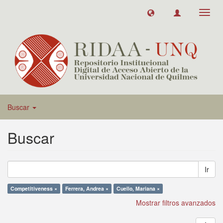
Toggl
navig
Buscar
Buscar
Ir
Competitiveness ×
Ferrera, Andrea ×
Cuello, Mariana ×
Mostrar filtros avanzados