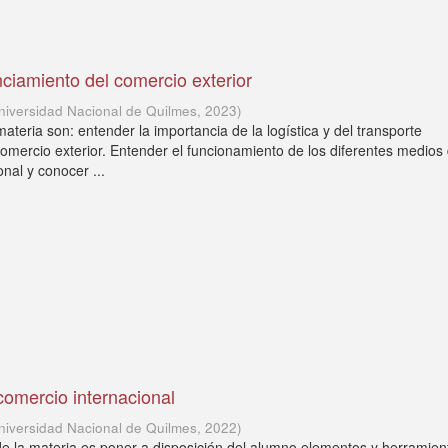
nciamiento del comercio exterior
niversidad Nacional de Quilmes
,
2023
)
materia son: entender la importancia de la logística y del transporte
comercio exterior. Entender el funcionamiento de los diferentes medios 
onal y conocer ...
 comercio internacional
niversidad Nacional de Quilmes
,
2022
)
 de la materia es poner a disposición del alumno elementos y herramien