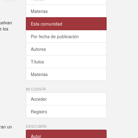
Materias
suelvan
Esta comunidad
e los
Por fecha de publicación
Autores
Títulos
Materias
MI CUENTA
Acceder
Registro
ran un
DESCUBRE
Autor