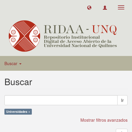
Toggl
navig
Buscar
Buscar
Ir
Universidades ×
Mostrar filtros avanzados