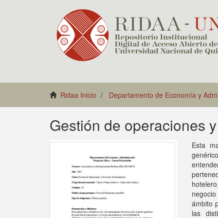
Ridaa Inicio
Departamento de Economía y Admin
Gestión de operaciones y
Esta ma
genérico
entende
pertenec
hoteler
negocio 
ámbito p
las dis