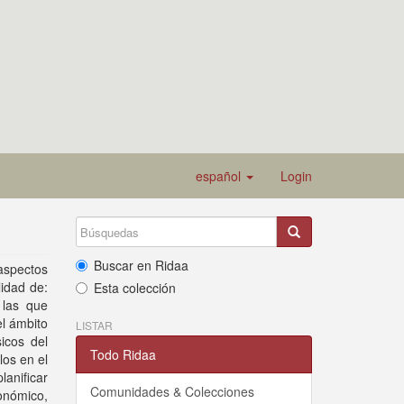
español
Login
Buscar en Ridaa
aspectos
lidad de:
Esta colección
 las que
el ámbito
LISTAR
icos del
Todo Ridaa
los en el
lanificar
Comunidades & Colecciones
onómico,