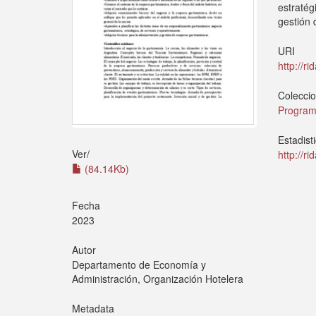
estratég
gestión
URI
http://r
Colecci
Program
Estadist
Ver/
http://r
(84.14Kb)
Fecha
2023
Autor
Departamento de Economía y
Administración, Organización Hotelera
Metadata