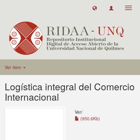
Toggl
navig
Ver ítem
Logística integral del Comercio
Internacional
Ver/
(950.6Kb)