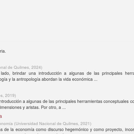
ria.
onal de Quilmes
,
2024
)
lado, brindar una introducción a algunas de las principales herr
gía y la antropología abordan la vida económica ...
es
,
2019
)
introducción a algunas de las principales herramientas conceptuales c
ensiones y aristas. Por otro, a ...
a
conomía
(
Universidad Nacional de Quilmes
,
2021
)
teras de la economía como discurso hegemónico y como proyecto, inco