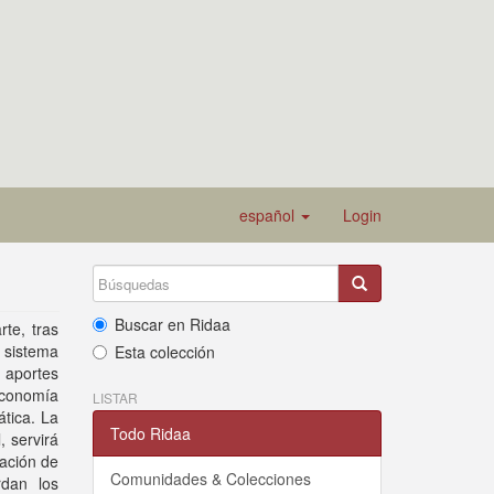
español
Login
Buscar en Ridaa
rte, tras
sistema
Esta colección
s aportes
 economía
LISTAR
ática. La
Todo Ridaa
 servirá
uación de
Comunidades & Colecciones
rdan los