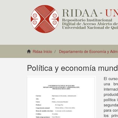
Ridaa Inicio
Departamento de Economía y Admin
Política y economía mund
El curso
una br
internac
producid
política
segunda 
para com
los pri