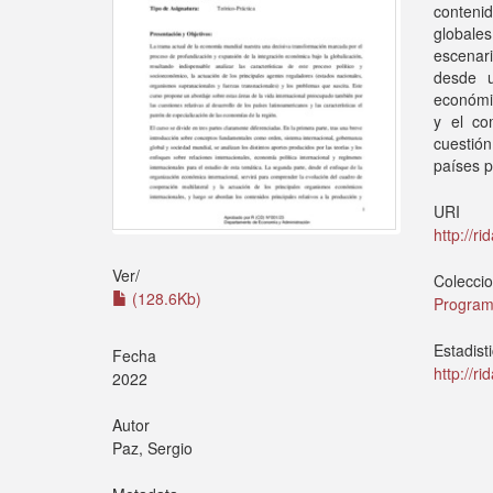
conteni
globales
escenar
desde u
económic
y el co
cuestión
países p
URI
http://r
Ver/
Colecci
(128.6Kb)
Program
Estadist
Fecha
http://r
2022
Autor
Paz, Sergio