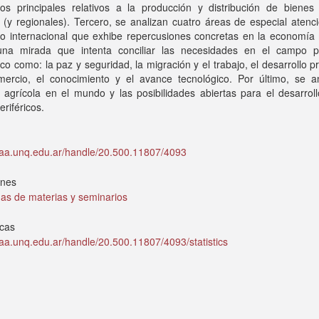
dos principales relativos a la producción y distribución de bienes 
 (y regionales). Tercero, se analizan cuatro áreas de especial atenc
io internacional que exhibe repercusiones concretas en la economía 
na mirada que intenta conciliar las necesidades en el campo po
o como: la paz y seguridad, la migración y el trabajo, el desarrollo p
mercio, el conocimiento y el avance tecnológico. Por último, se an
 agrícola en el mundo y las posibilidades abiertas para el desarrol
eriféricos.
idaa.unq.edu.ar/handle/20.500.11807/4093
ones
as de materias y seminarios
icas
idaa.unq.edu.ar/handle/20.500.11807/4093/statistics