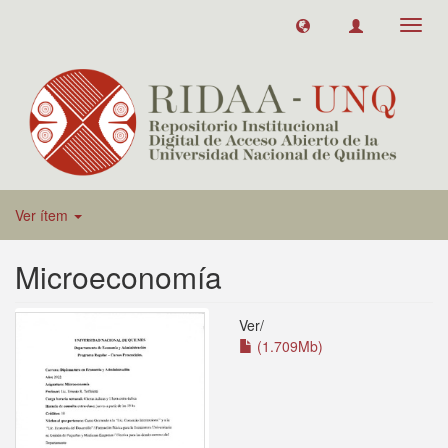
Toggl
navig
Ver ítem
Microeconomía
Ver/
(1.709Mb)