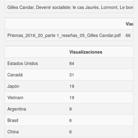
Gilles Candar, Devenir socialiste: le cas Jaurès, Lormont, Le bord 
Visua
Prismas_2016_20_parte 1_reseñas_05_Gilles Candar.pdf
66
Visualizaciones
Estados Unidos
84
Canadá
31
Japón
19
Vietnam
19
Argentina
9
Brasil
6
China
6