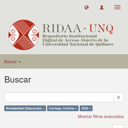
Toggl
navig
Buscar
Buscar
Ir
Bimodalidad (Educación) ×
Carriego, Cristina ×
2020 ×
Mostrar filtros avanzados