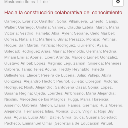
Mostrando ítems 1-1 de 1
Hacia la construcción colaborativa del conocimiento
Carriego, Evaristo; Castillón, Sofía; Villanueva, Ernesto; Campi,
Walter; Carriego, Cristina; Vanney, Claudia Estela; Martin, María
Victoria; Vestfrid, Pamela; Alba, Aylén; Seoane, Cielo Maribel;
Correa, Natalia H.; Martinelli, Silvia; Perazzo, Mónica; Pettinari,
Roque; San Martín, Patricia; Rodríguez, Guillermo; Ayala,
Soledad; Rodriguez Arias, Marina; Reynolds, Germán; Medina,
Miriam Emilia; Aparisi, Liber; Aranda, Marcelo Lionel; González,
Gustavo Aníbal; López, Virginia; Leguizamón, Griselda; Meneses
Cabrera, Tania; Téllez Acuña, Freddy Reynaldo; Pineda
Ballesteros, Eliécer; Pereira de Lucena, Julia; Vallejo, Alcira;
González, Alejandro Héctor; Peuriot, Julieta; Obregón, Victoria;
Rodriguez Nosti, Alejandro; Santoveña Casal, Sonia; López,
Susana Regina; Ojeda, Lourdes; Ambrosino, María Alejandra;
Nicolini, Mercedes de los Milagros; Puggi, María Florencia;
Anselmo, Gabriela; Menón, Eliana; Ramos, Germán; Ruiz Moreno,
Alejandra; Hernández Islas, Mónica; Duch, Virginia; Rojo Bily,
Ana; Aguilar, Lucía Abril; Batlle, Silvia; Sulca, Susana Soledad;
Pacheco, Emmanuel Omar
(
Secretaría de Educación Virtual,