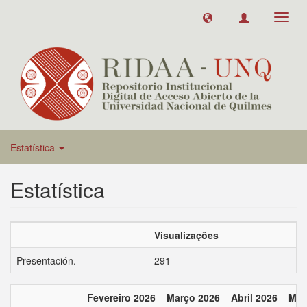
Toggl
navig
Estatística
Estatística
Visualizações
Presentación.
291
Fevereiro 2026
Março 2026
Abril 2026
Mai