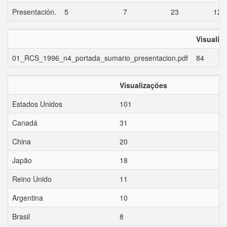
Presentación.
5
7
23
12
Visualiz
01_RCS_1996_n4_portada_sumario_presentacion.pdf
84
Visualizações
Estados Unidos
101
Canadá
31
China
20
Japão
18
Reino Unido
11
Argentina
10
Brasil
8