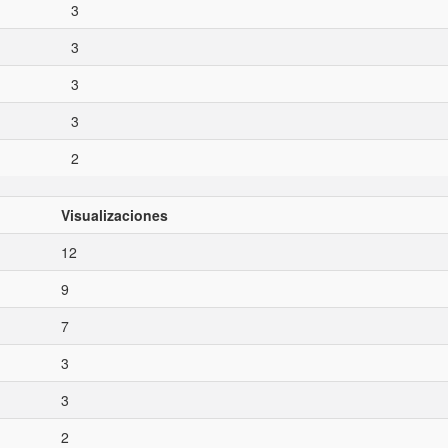
3
3
3
3
2
Visualizaciones
12
9
7
3
3
2