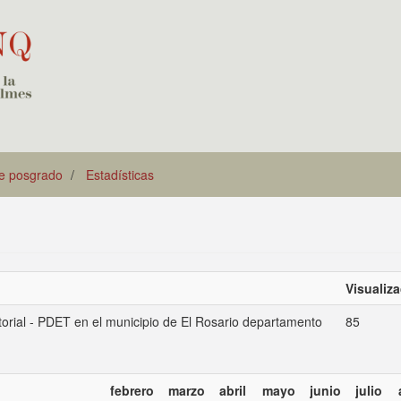
de posgrado
Estadísticas
Visualiz
itorial - PDET en el municipio de El Rosario departamento
85
febrero
marzo
abril
mayo
junio
julio