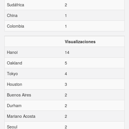
Sudáfrica
2
China
1
Colombia
1
Visualizaciones
Hanoi
14
Oakland
5
Tokyo
4
Houston
3
Buenos Aires
2
Durham
2
Mariano Acosta
2
Seoul
2