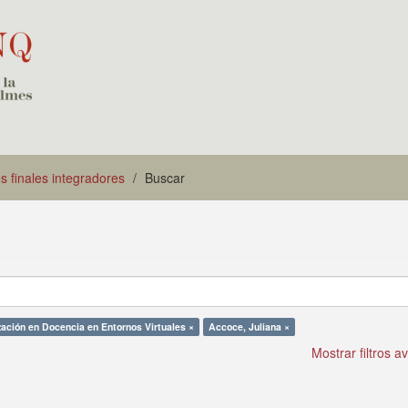
s finales integradores
Buscar
zación en Docencia en Entornos Virtuales ×
Accoce, Juliana ×
Mostrar filtros 