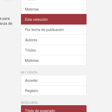
Materias
va para
Esta colección
ñanza de
Por fecha de publicación
Autores
Títulos
Materias
MI CUENTA
Acceder
Registro
DESCUBRE
Título de posgrado