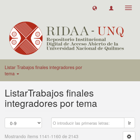
Toggl
navig
Listar Trabajos finales integradores por
tema
ListarTrabajos finales
integradores por tema
Ir
Mostrando ítems 1141-1160 de 2143