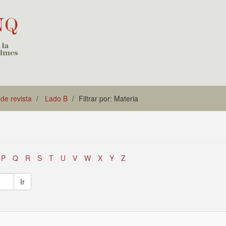
 de revista
Lado B
Filtrar por: Materia
P
Q
R
S
T
U
V
W
X
Y
Z
Ir