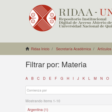
Ridaa Inicio
Secretaría Académica
Artículos
Filtrar por: Materia
A
B
C
D
E
F
G
H
I
J
K
L
M
N
O
Mostrando items 1-10
Argentina (1)