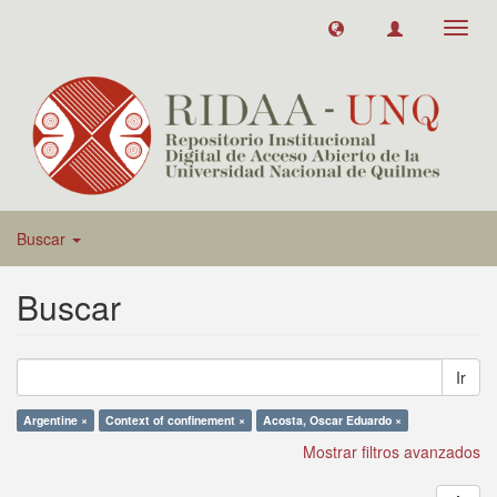
Toggl
navig
Buscar
Buscar
Ir
Argentine ×
Context of confinement ×
Acosta, Oscar Eduardo ×
Mostrar filtros avanzados