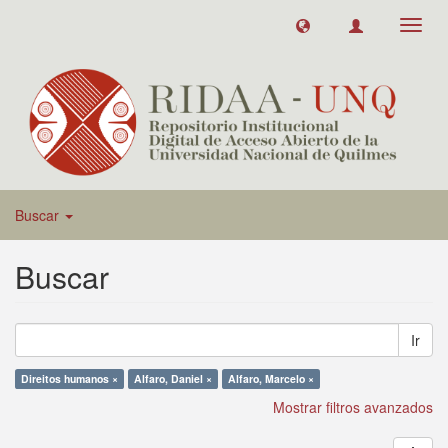
Toggl
navig
Buscar
Buscar
Ir
Direitos humanos ×
Alfaro, Daniel ×
Alfaro, Marcelo ×
Mostrar filtros avanzados