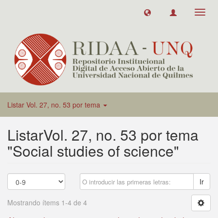
Toggl
navig
Listar Vol. 27, no. 53 por tema
ListarVol. 27, no. 53 por tema
"Social studies of science"
Ir
Mostrando ítems 1-4 de 4