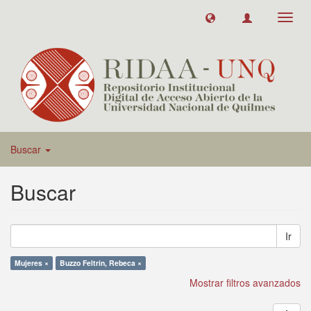
Toggl
navig
Buscar
Buscar
Ir
Mujeres ×
Buzzo Feltrin, Rebeca ×
Mostrar filtros avanzados