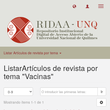
Toggl
navig
Listar Artículos de revista por tema
ListarArtículos de revista por
tema "Vacinas"
Ir
Mostrando ítems 1-1 de 1