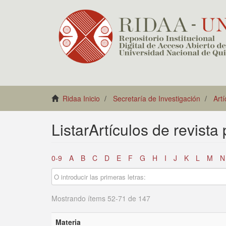
Ridaa Inicio
Secretaría de Investigación
Artí
ListarArtículos de revista
0-9
A
B
C
D
E
F
G
H
I
J
K
L
M
N
Mostrando ítems 52-71 de 147
Materia