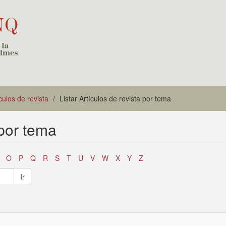
culos de revista
Listar Artículos de revista por tema
 por tema
O
P
Q
R
S
T
U
V
W
X
Y
Z
Ir