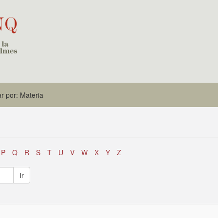
rar por: Materia
P
Q
R
S
T
U
V
W
X
Y
Z
Ir