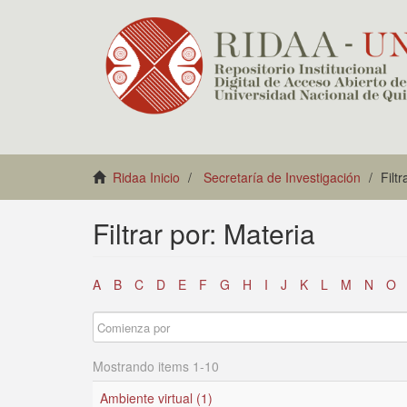
Ridaa Inicio
Secretaría de Investigación
Filt
Filtrar por: Materia
A
B
C
D
E
F
G
H
I
J
K
L
M
N
O
Mostrando items 1-10
Ambiente virtual (1)