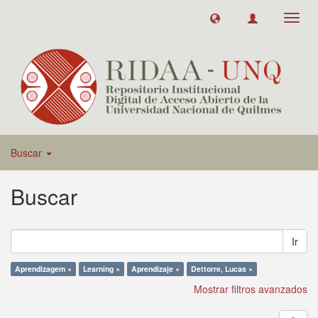
Toggl
navig
Buscar
Buscar
Ir
Aprendizagem ×
Learning ×
Aprendizaje ×
Dettorre, Lucas ×
Mostrar filtros avanzados