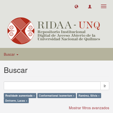
Toggl
navig
Buscar
Buscar
Ir
Realidade aumentada ×
Conformational isomerism ×
Ramirez, Silvia ×
Dettorre, Lucas ×
Mostrar filtros avanzados