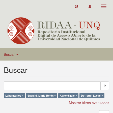
Toggl
navig
Buscar
Buscar
Ir
Laboratorios ×
Sabaini, María Belén ×
Aprendizaje ×
Dettorre, Lucas ×
Mostrar filtros avanzados