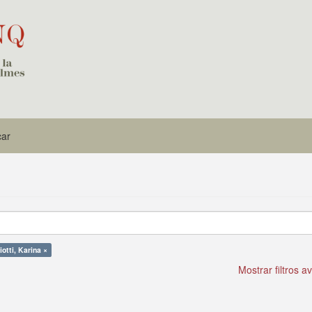
car
otti, Karina ×
Mostrar filtros 