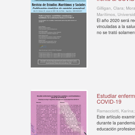
Gilligan, Clara; Mor
Marítimos, Universi
El año 2020 será r
vinculadas a la sal
no se trató solament
Estudiar enferm
COVID-19
Ramacciotti, Karina
Este artículo examin
durante la pandemia
educación profesion