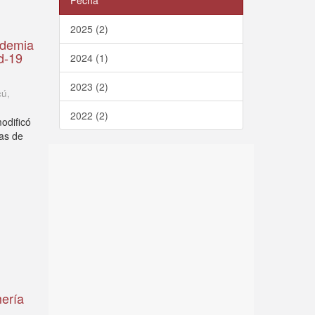
Fecha
2025 (2)
ndemia
d-19
2024 (1)
2023 (2)
cú
,
2022 (2)
odificó
das de
mería