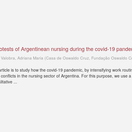
rotests of Argentinean nursing during the covid-19 pand
; Valobra, Adriana Maria
(
Casa de Oswaldo Cruz, Fundação Oswaldo C
 article is to study how the covid-19 pandemic, by intensifying work routi
conflicts in the nursing sector of Argentina. For this purpose, we use a
itative ...