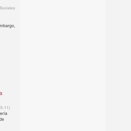
Sociales
 embargo,
la
05-11
)
mería
 de