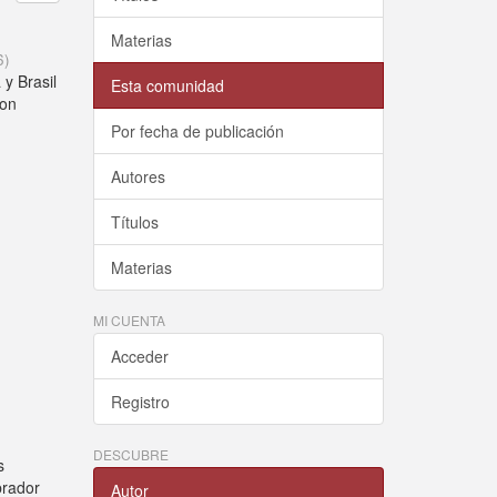
Materias
6
)
y Brasil
Esta comunidad
con
Por fecha de publicación
Autores
Títulos
Materias
MI CUENTA
Acceder
Registro
DESCUBRE
s
brador
Autor