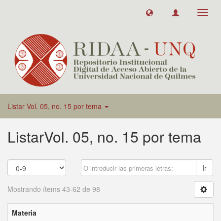
Toggl
navig
Listar Vol. 05, no. 15 por tema
ListarVol. 05, no. 15 por tema
Ir
Mostrando ítems 43-62 de 98
Materia