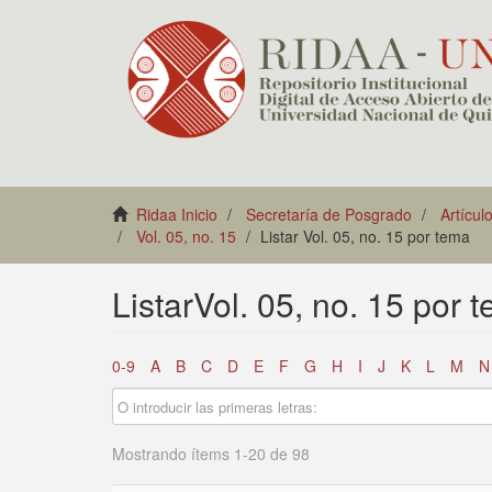
Ridaa Inicio
Secretaría de Posgrado
Artícul
Vol. 05, no. 15
Listar Vol. 05, no. 15 por tema
ListarVol. 05, no. 15 por 
0-9
A
B
C
D
E
F
G
H
I
J
K
L
M
N
Mostrando ítems 1-20 de 98