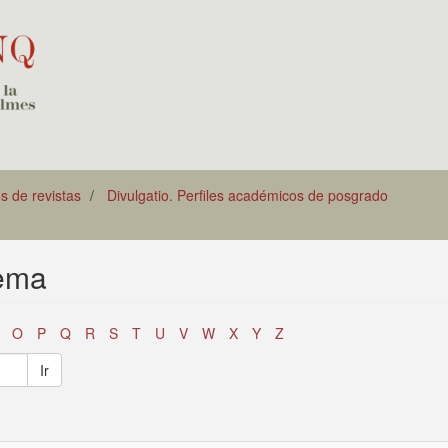
os de revistas
Divulgatio. Perfiles académicos de posgrado
tema
O
P
Q
R
S
T
U
V
W
X
Y
Z
Ir