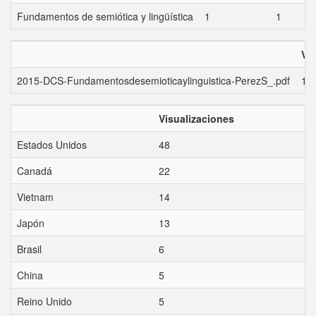
Fundamentos de semiótica y lingüística
1
1
Vi
2015-DCS-Fundamentosdesemioticaylinguistica-PerezS_.pdf
15
Visualizaciones
Estados Unidos
48
Canadá
22
Vietnam
14
Japón
13
Brasil
6
China
5
Reino Unido
5